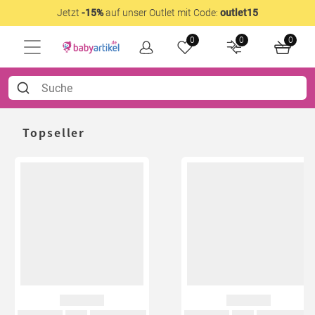
Jetzt
-15%
auf unser Outlet mit Code:
outlet15
0
0
0
Topseller