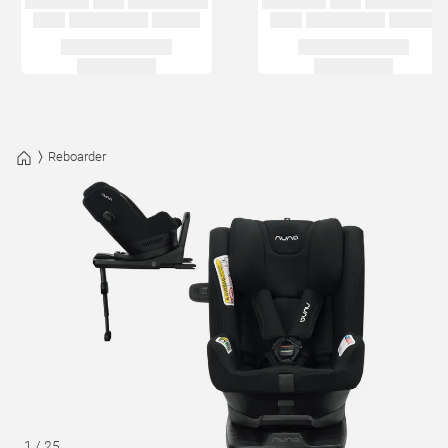
Reboarder
1
/
25