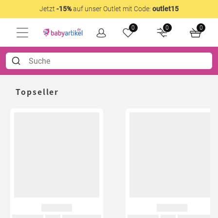
Jetzt
-15%
auf unser Outlet mit Code:
outlet15
0
0
0
Topseller