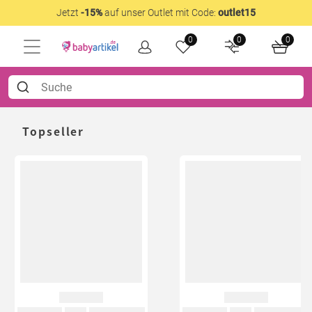
Jetzt
-15%
auf unser Outlet mit Code:
outlet15
0
0
0
Topseller