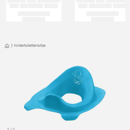
Kindertoilettensitze
1
/
1