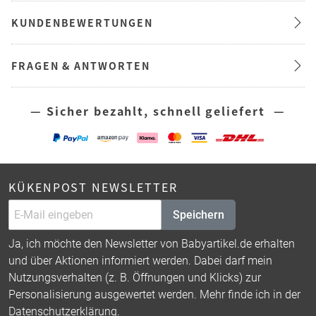
KUNDENBEWERTUNGEN
FRAGEN & ANTWORTEN
— Sicher bezahlt, schnell geliefert —
KÜKENPOST NEWSLETTER
Speichern
Ja, ich möchte den Newsletter von Babyartikel.de erhalten
und über Aktionen informiert werden. Dabei darf mein
Nutzungsverhalten (z. B. Öffnungen und Klicks) zur
Personalisierung ausgewertet werden. Mehr finde ich in der
Datenschutzerklärung
.