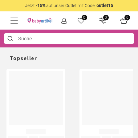
Jetzt
-15%
auf unser Outlet mit Code:
outlet15
0
0
0
Topseller