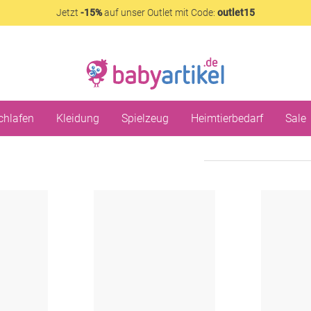
Jetzt
-15%
auf unser Outlet mit Code:
outlet15
chlafen
Kleidung
Spielzeug
Heimtierbedarf
Sale