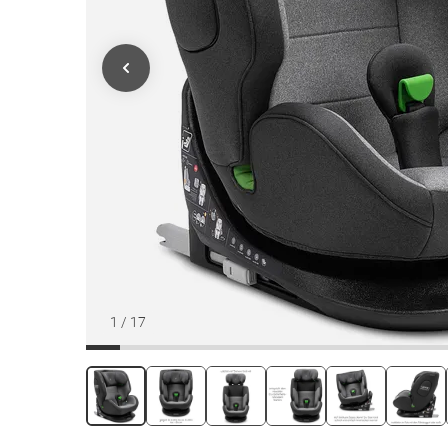
1
/
17