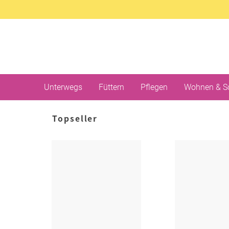
Unterwegs
Füttern
Pflegen
Wohnen & S
Topseller