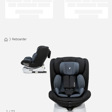
Reboarder
1
/
22