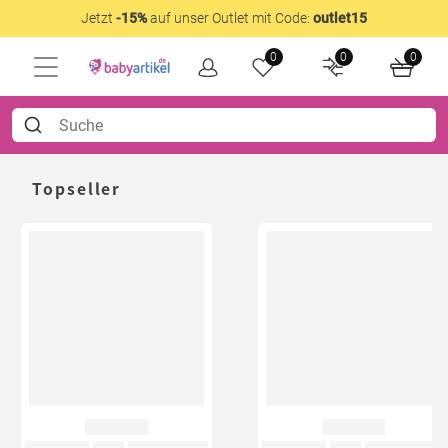
Jetzt
-15%
auf unser Outlet mit Code:
outlet15
0
0
0
Topseller