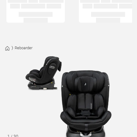
Reboarder
1
/
30