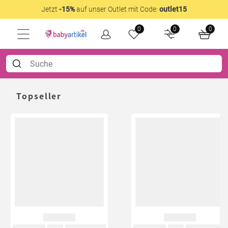
Jetzt
-15%
auf unser Outlet mit Code:
outlet15
0
0
0
Topseller