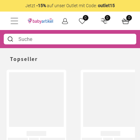
Jetzt
-15%
auf unser Outlet mit Code:
outlet15
0
0
0
Topseller