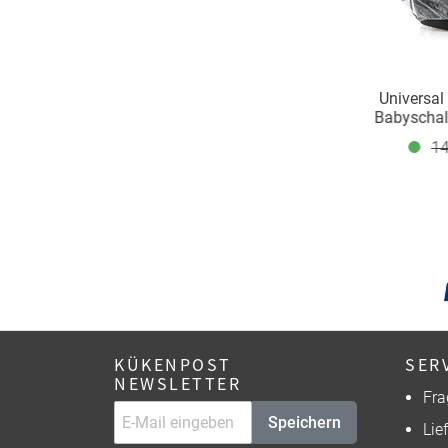
Universal
Babyschale
Cyb
14
KÜKENPOST
SER
NEWSLETTER
Fra
Speichern
Lie