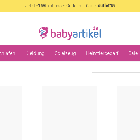
Jetzt
-15%
auf unser Outlet mit Code:
outlet15
chlafen
Kleidung
Spielzeug
Heimtierbedarf
Sale