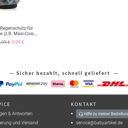
 Regenschutz für
 (z.B. Maxi-Cosi,
ex, Römer)
,99 €
9,99 €
— Sicher bezahlt, schnell geliefert —
VICE
KONTAKT
gen & Antworten
Hilfe zu meiner Bestellun
ferung und Versand
service@babyartikel.de