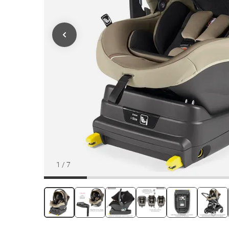
1
/
7