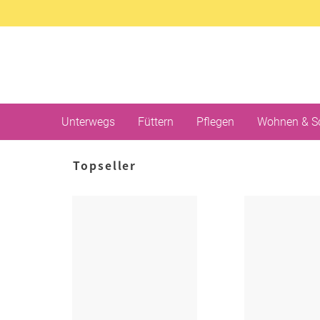
Unterwegs
Füttern
Pflegen
Wohnen & S
Topseller