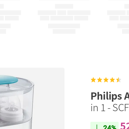
Philips 
in 1 - SC
5
24%