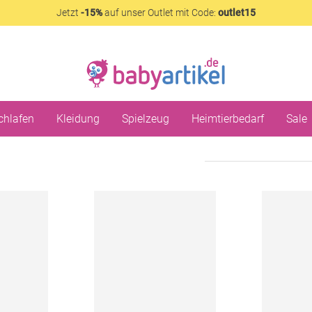
Jetzt
-15%
auf unser Outlet mit Code:
outlet15
chlafen
Kleidung
Spielzeug
Heimtierbedarf
Sale