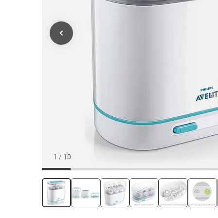
1
/
10