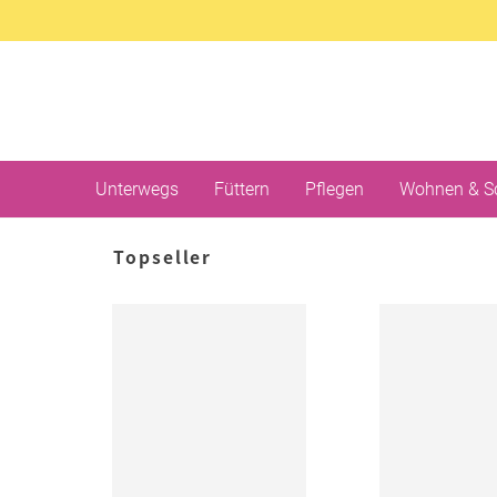
Unterwegs
Füttern
Pflegen
Wohnen & S
Topseller