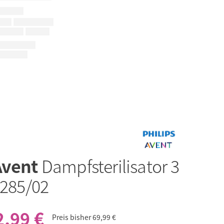
Avent
Dampfsterilisator 3
F285/02
2,99 €
Preis bisher
69,99 €