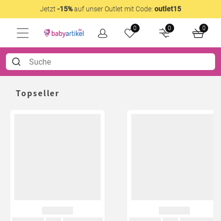
Jetzt
-15%
auf unser Outlet mit Code:
outlet15
0
0
0
Topseller