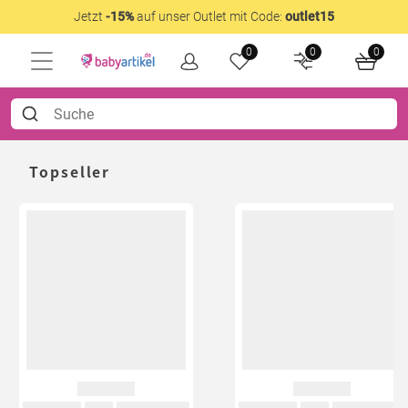
Jetzt
-15%
auf unser Outlet mit Code:
outlet15
0
0
0
Topseller