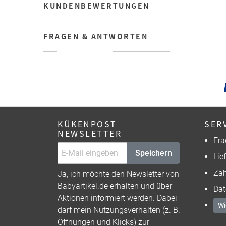
KUNDENBEWERTUNGEN
FRAGEN & ANTWORTEN
KÜKENPOST
SER
NEWSLETTER
Fra
Speichern
Lie
Zah
Ja, ich möchte den Newsletter von
Babyartikel.de erhalten und über
Dat
Aktionen informiert werden. Dabei
Wi
darf mein Nutzungsverhalten (z. B.
Öffnungen und Klicks) zur