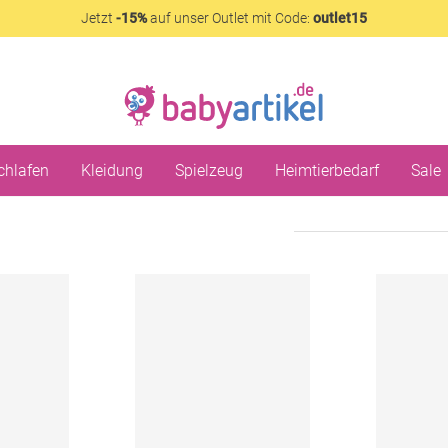
Jetzt
-15%
auf unser Outlet mit Code:
outlet15
chlafen
Kleidung
Spielzeug
Heimtierbedarf
Sale