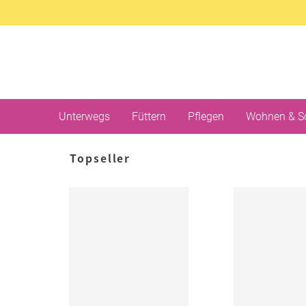
Unterwegs
Füttern
Pflegen
Wohnen & S
Topseller