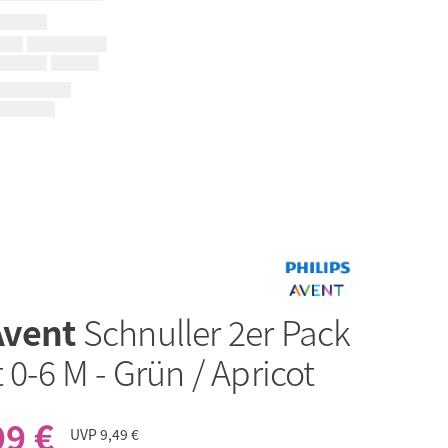
Avent
Schnuller 2er Pack
t 0-6 M - Grün / Apricot
99 €
UVP
9,49 €