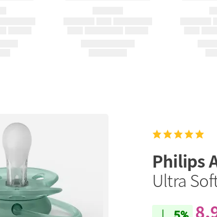
Philips 
Ultra Sof
8,
5%