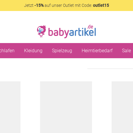
Jetzt
-15%
auf unser Outlet mit Code:
outlet15
chlafen
Kleidung
Spielzeug
Heimtierbedarf
Sale