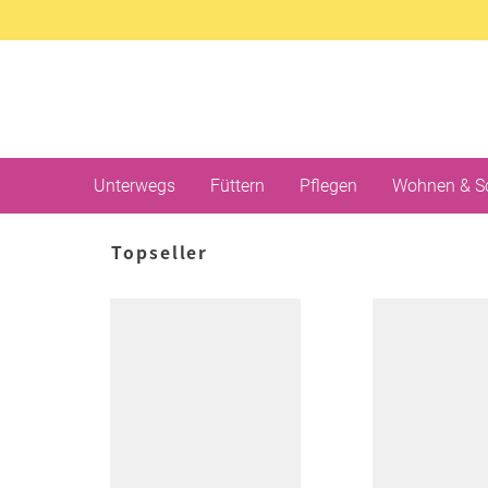
Unterwegs
Füttern
Pflegen
Wohnen & S
Topseller