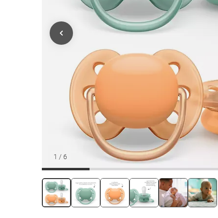
1
/
6