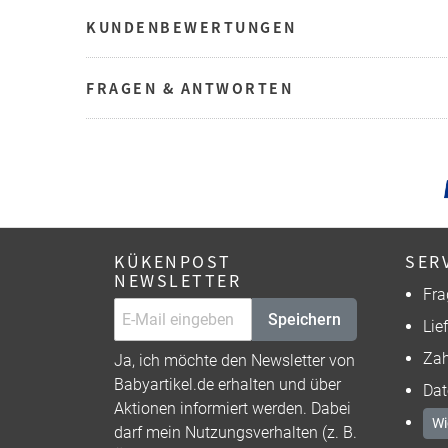
KUNDENBEWERTUNGEN
FRAGEN & ANTWORTEN
KÜKENPOST
SER
NEWSLETTER
Fra
Speichern
Lie
Zah
Ja, ich möchte den Newsletter von
Babyartikel.de erhalten und über
Dat
Aktionen informiert werden. Dabei
Wi
darf mein Nutzungsverhalten (z. B.