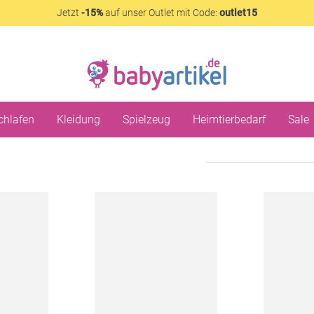
Jetzt
-15%
auf unser Outlet mit Code:
outlet15
chlafen
Kleidung
Spielzeug
Heimtierbedarf
Sale