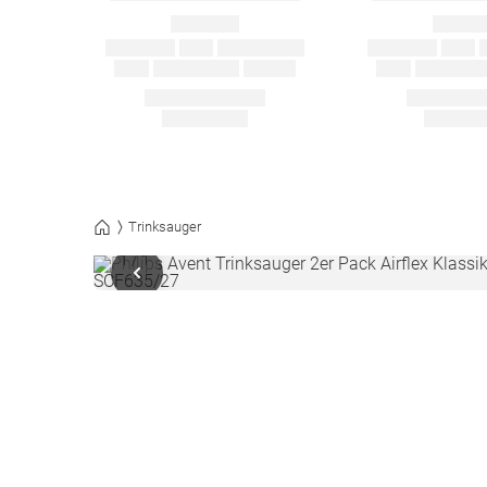
Trinksauger
1
/
1