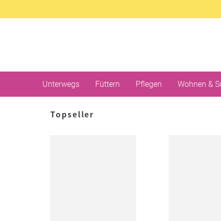
Unterwegs
Füttern
Pflegen
Wohnen & S
Topseller