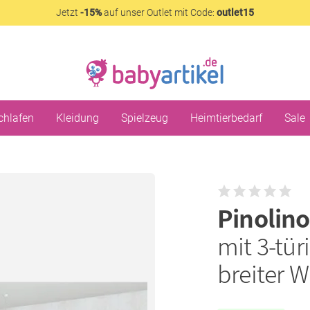
Jetzt
-15%
auf unser Outlet mit Code:
outlet15
chlafen
Kleidung
Spielzeug
Heimtierbedarf
Sale
Pinolin
mit 3-tür
breiter 