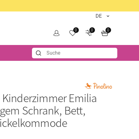
0
0
0
o
Kinderzimmer Emilia
igem Schrank, Bett,
Wickelkommode