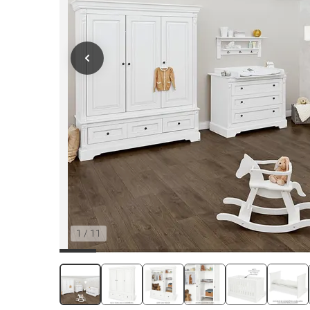
1
/
11