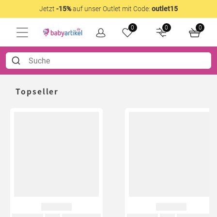
Jetzt
-15%
auf unser Outlet mit Code:
outlet15
0
0
0
Topseller