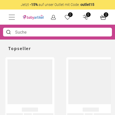
Jetzt
-15%
auf unser Outlet mit Code:
outlet15
0
0
0
Topseller