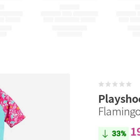
Playsho
Flamingo 
1
33%