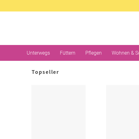
Unterwegs
Füttern
Pflegen
Wohnen & S
Topseller