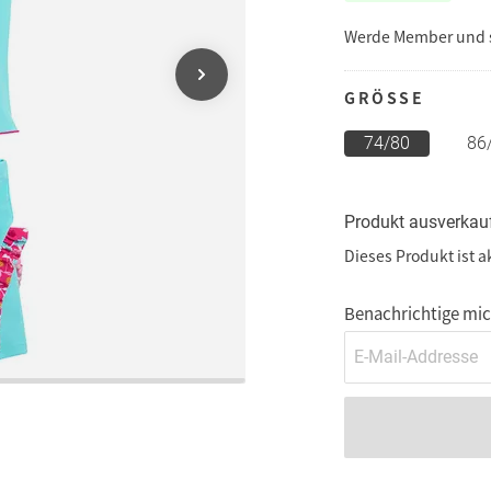
Werde Member und
GRÖSSE
74/80
86
Produkt ausverkau
Dieses Produkt ist a
Benachrichtige mich