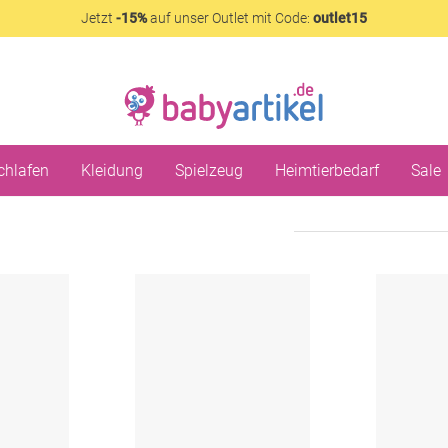
Jetzt
-15%
auf unser Outlet mit Code:
outlet15
chlafen
Kleidung
Spielzeug
Heimtierbedarf
Sale