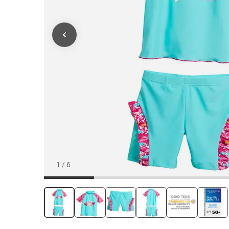
1
/
6