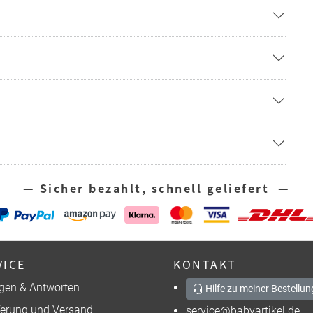
— Sicher bezahlt, schnell geliefert —
VICE
KONTAKT
gen & Antworten
Hilfe zu meiner Bestellun
ferung und Versand
service@babyartikel.de