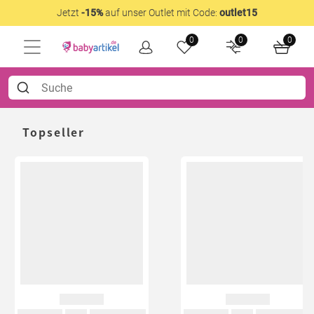
Jetzt
-15%
auf unser Outlet mit Code:
outlet15
0
0
0
Topseller