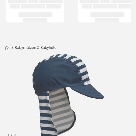
Babymützen & Babyhüte
1
/
3