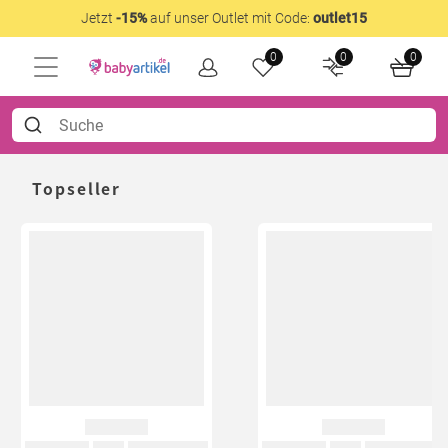
Jetzt
-15%
auf unser Outlet mit Code:
outlet15
0
0
0
Topseller