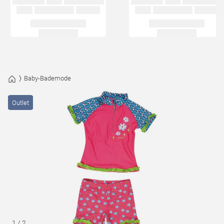
Baby-Bademode
Outlet
1
/
2