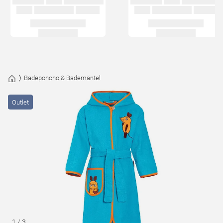
Badeponcho & Bademäntel
Outlet
1
/
3