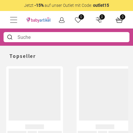
Jetzt
-15%
auf unser Outlet mit Code:
outlet15
0
0
0
Topseller