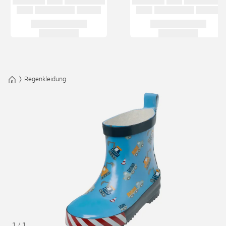
Regenkleidung
1
/
1