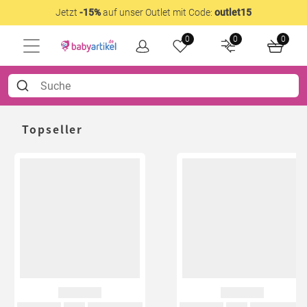
Jetzt
-15%
auf unser Outlet mit Code:
outlet15
0
0
0
Topseller