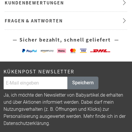
KUNDENBEWERTUNGEN
FRAGEN & ANTWORTEN
— Sicher bezahlt, schnell geliefert —
KÜKENPOST NEWSLETTER
Speichern
Ja, ich möchte den Newsletter von Babyartikel.de erhalten
und über Aktionen informiert werden. Dabei darf mein
Nutzungsverhalten (z. B. Öffnungen und Klicks) zur
Personalisierung ausgewertet werden. Mehr finde ich in der
Datenschutzerklärung
.