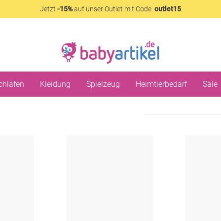
Jetzt
-15%
auf unser Outlet mit Code:
outlet15
chlafen
Kleidung
Spielzeug
Heimtierbedarf
Sale