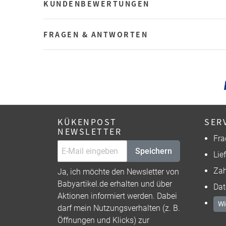
KUNDENBEWERTUNGEN
FRAGEN & ANTWORTEN
KÜKENPOST
SER
NEWSLETTER
Fra
Speichern
Lie
Zah
Ja, ich möchte den Newsletter von
Babyartikel.de erhalten und über
Dat
Aktionen informiert werden. Dabei
Wi
darf mein Nutzungsverhalten (z. B.
Öffnungen und Klicks) zur