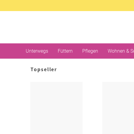
Unterwegs
Füttern
Pflegen
Wohnen & S
Topseller