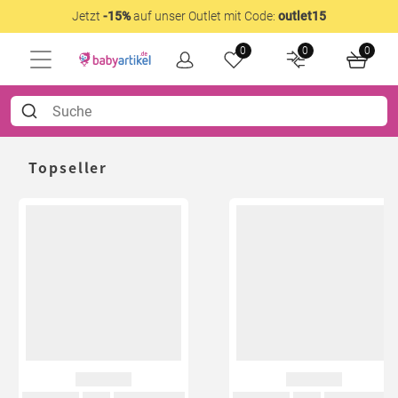
Jetzt
-15%
auf unser Outlet mit Code:
outlet15
0
0
0
Topseller