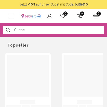
Jetzt
-15%
auf unser Outlet mit Code:
outlet15
0
0
0
Topseller