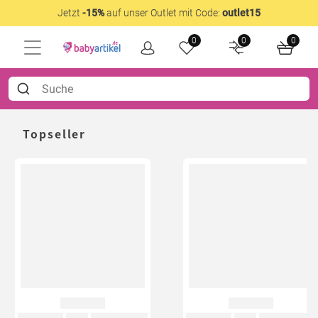
Jetzt
-15%
auf unser Outlet mit Code:
outlet15
0
0
0
Topseller