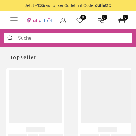
Jetzt
-15%
auf unser Outlet mit Code:
outlet15
0
0
0
Topseller