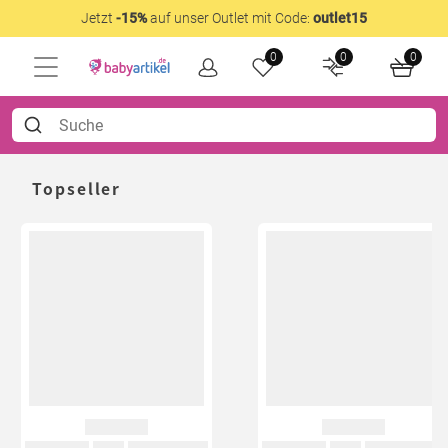
Jetzt
-15%
auf unser Outlet mit Code:
outlet15
0
0
0
Topseller