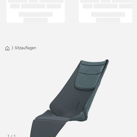
Sitzauflagen
1
/
1