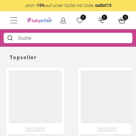
Jetzt
-15%
auf unser Outlet mit Code:
outlet15
0
0
0
Topseller