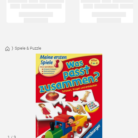
Spiele & Puzzle
1
/
3