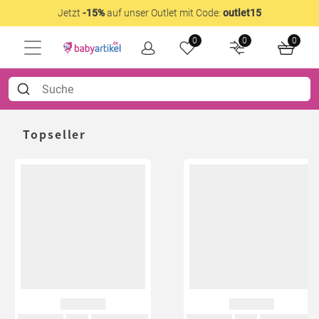
Jetzt
-15%
auf unser Outlet mit Code:
outlet15
0
0
0
Topseller