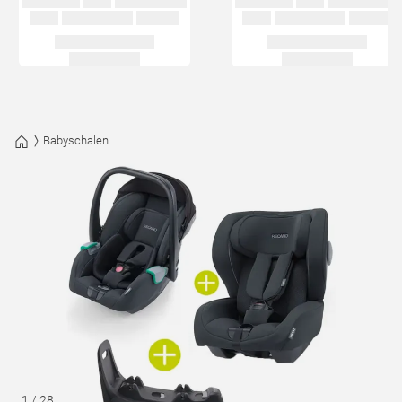
Babyschalen
1
/
28