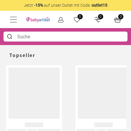
Jetzt
-15%
auf unser Outlet mit Code:
outlet15
0
0
0
Topseller