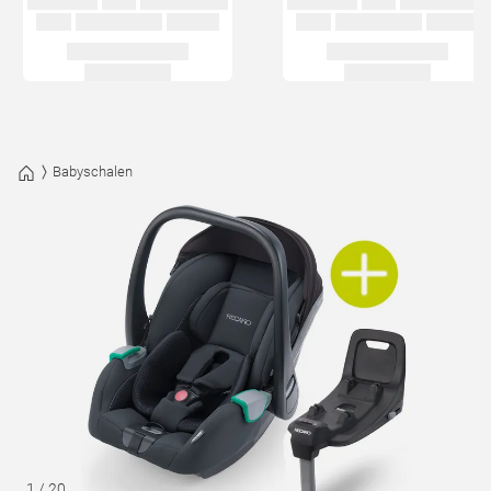
Babyschalen
1
/
20