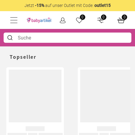
Jetzt
-15%
auf unser Outlet mit Code:
outlet15
0
0
0
Topseller