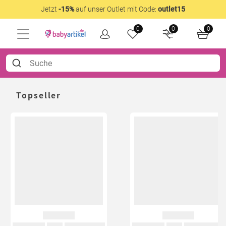
Jetzt
-15%
auf unser Outlet mit Code:
outlet15
0
0
0
Topseller