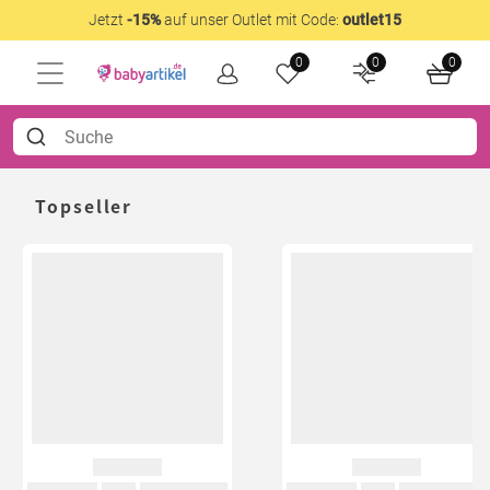
Jetzt
-15%
auf unser Outlet mit Code:
outlet15
0
0
0
Topseller