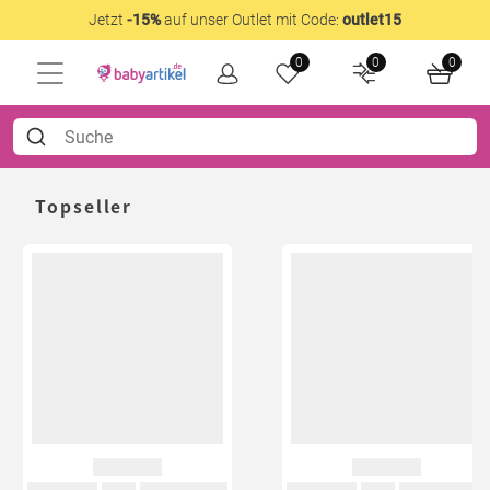
Jetzt
-15%
auf unser Outlet mit Code:
outlet15
0
0
0
Topseller