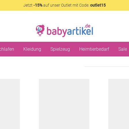
Jetzt
-15%
auf unser Outlet mit Code:
outlet15
chlafen
Kleidung
Spielzeug
Heimtierbedarf
Sale