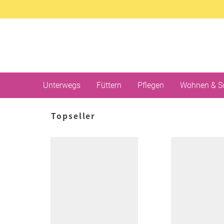
Unterwegs
Füttern
Pflegen
Wohnen & S
Topseller