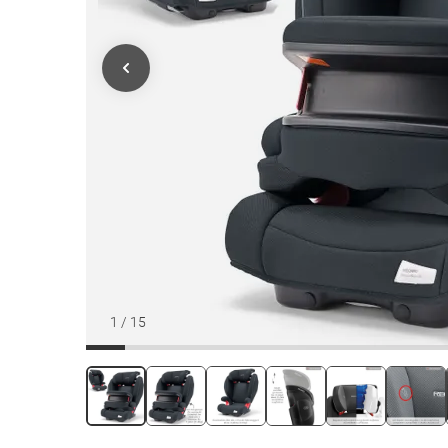
1
/
15