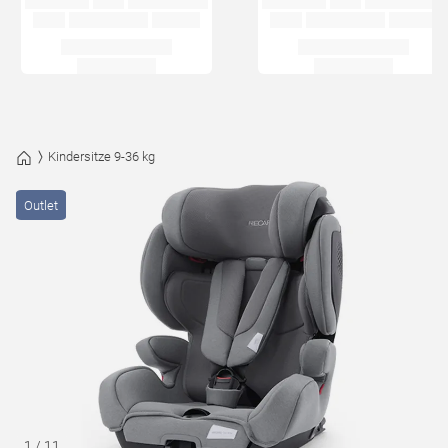
Kindersitze 9-36 kg
Outlet
1
/
11