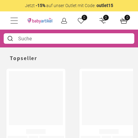
Jetzt
-15%
auf unser Outlet mit Code:
outlet15
0
0
0
Topseller