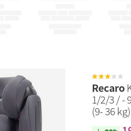
Recaro
1/2/3 / -
(9- 36 kg
1