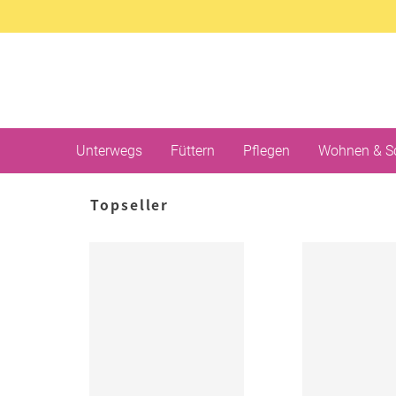
Unterwegs
Füttern
Pflegen
Wohnen & S
Topseller