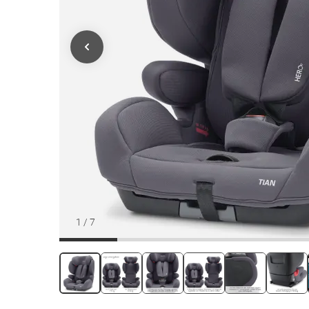
1
/
7