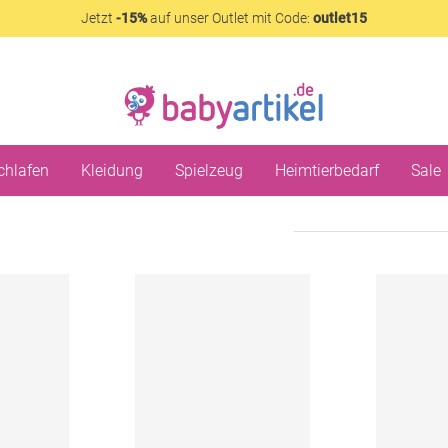
Jetzt
-15%
auf unser Outlet mit Code:
outlet15
chlafen
Kleidung
Spielzeug
Heimtierbedarf
Sale