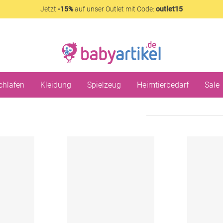
Jetzt
-15%
auf unser Outlet mit Code:
outlet15
chlafen
Kleidung
Spielzeug
Heimtierbedarf
Sale