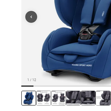
1
/
12