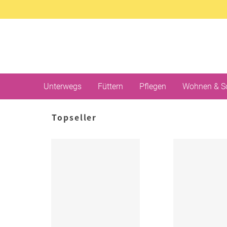
Unterwegs
Füttern
Pflegen
Wohnen & S
Topseller