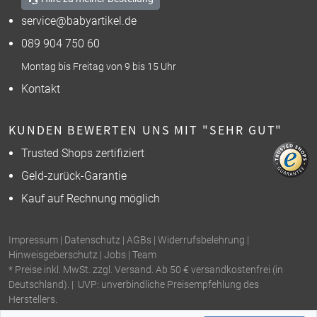
service@babyartikel.de
089 904 750 60
Montag bis Freitag von 9 bis 15 Uhr
Kontakt
KUNDEN BEWERTEN UNS MIT "SEHR GUT"
Trusted Shops zertifiziert
Geld-zurück-Garantie
Kauf auf Rechnung möglich
Impressum
|
Datenschutz
|
AGBs
|
Widerrufsbelehrung
|
Hinweisgeberschutz
|
Jobs
|
Team
* Preise inkl. MwSt. zzgl. Versand. Ab 50 € versandkostenfrei (in
Deutschland). | UVP: unverbindliche Preisempfehlung des
Herstellers.