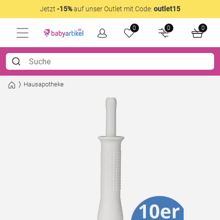
Jetzt
-15%
auf unser Outlet mit Code:
outlet15
0
0
0
Hausapotheke