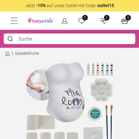
Jetzt
-15%
auf unser Outlet mit Code:
outlet15
0
0
0
Gipsabdrücke