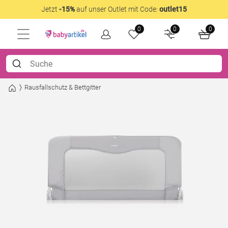
Jetzt
-15%
auf unser Outlet mit Code:
outlet15
0
0
0
Rausfallschutz & Bettgitter