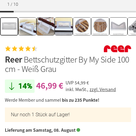
1
/
10
Reer
Bettschutzgitter By My Side 100
cm - Weiß Grau
46,99 €
UVP
54,99 €
14%
inkl. MwSt.,
zzgl. Versand
Werde Member und sammel
bis zu 235 Punkte!
Nur noch 1 Stück auf Lager!
Lieferung am Samstag, 08. August