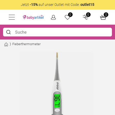
Jetzt
-15%
auf unser Outlet mit Code:
outlet15
0
0
0
Fieberthermometer