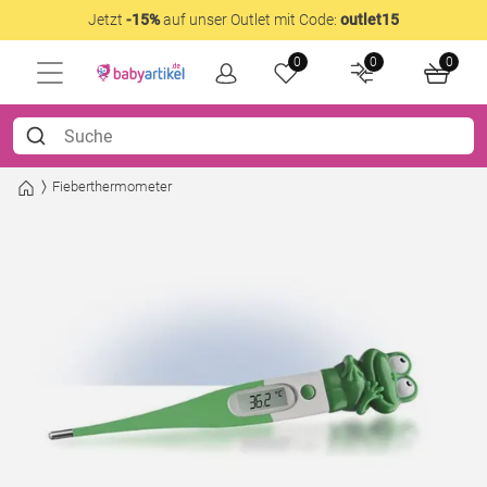
Jetzt
-15%
auf unser Outlet mit Code:
outlet15
0
0
0
Fieberthermometer