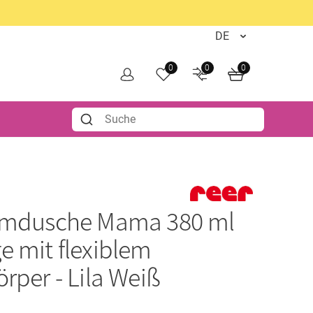
0
0
0
imdusche Mama 380 ml
e mit flexiblem
rper - Lila Weiß