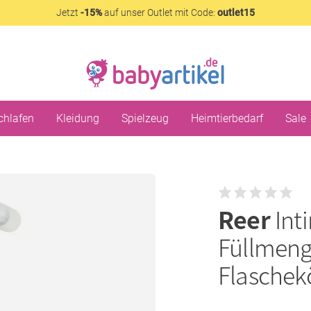
Jetzt
-15%
auf unser Outlet mit Code:
outlet15
chlafen
Kleidung
Spielzeug
Heimtierbedarf
Sale
Reer
Int
Füllmeng
Flaschekö