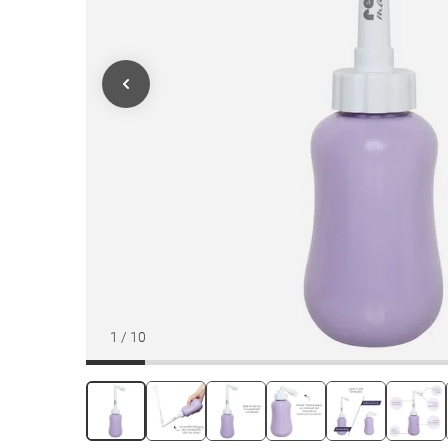
1
/
10