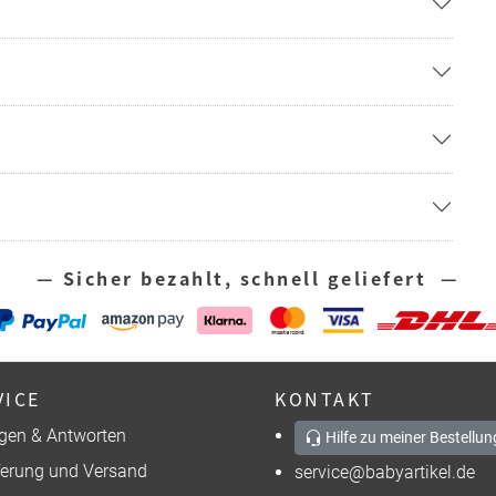
— Sicher bezahlt, schnell geliefert —
VICE
KONTAKT
gen & Antworten
Hilfe zu meiner Bestellun
ferung und Versand
service@babyartikel.de