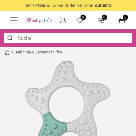
Jetzt
-15%
auf unser Outlet mit Code:
outlet15
0
0
0
Beißringe & Zahnungshilfen