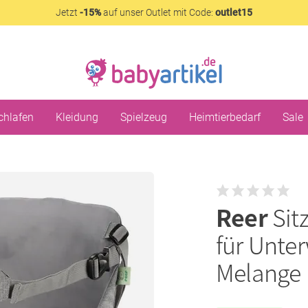
Jetzt
-15%
auf unser Outlet mit Code:
outlet15
chlafen
Kleidung
Spielzeug
Heimtierbedarf
Sale
Reer
Sit
für Unte
Melange