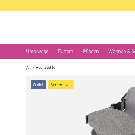
Unterwegs
Füttern
Pflegen
Wohnen & S
Hochstühle
Outlet
Sommerzeit