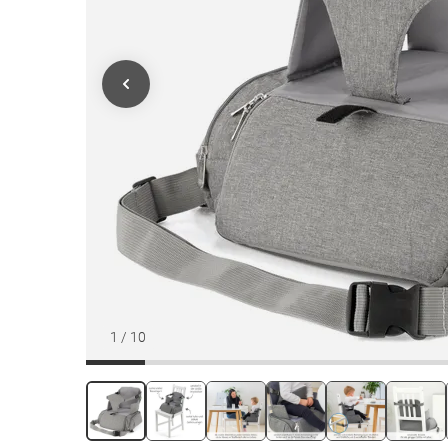
1
/
10