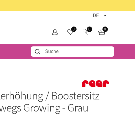
0
0
0
zerhöhung / Boostersitz
rwegs Growing - Grau