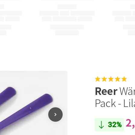
Reer
Wär
Pack - Lil
2
32%