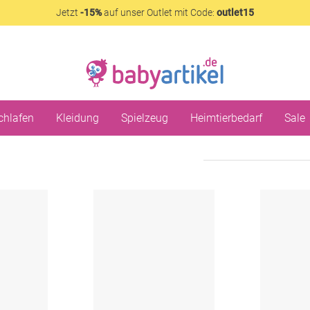
Jetzt
-15%
auf unser Outlet mit Code:
outlet15
chlafen
Kleidung
Spielzeug
Heimtierbedarf
Sale