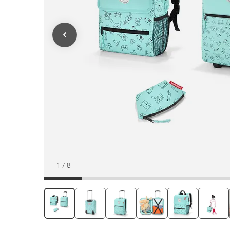
1
/
8