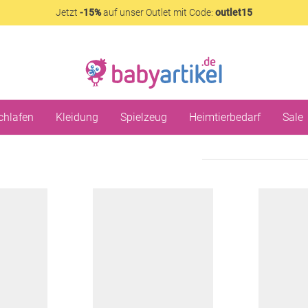
Jetzt
-15%
auf unser Outlet mit Code:
outlet15
chlafen
Kleidung
Spielzeug
Heimtierbedarf
Sale