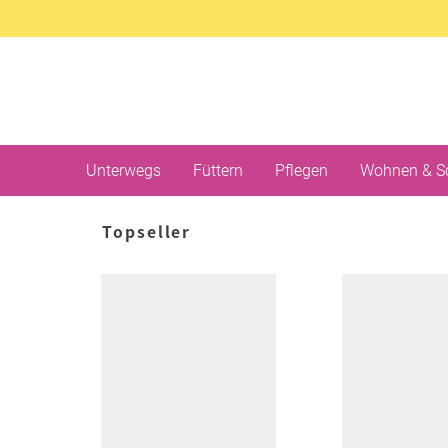
Unterwegs
Füttern
Pflegen
Wohnen & S
Topseller