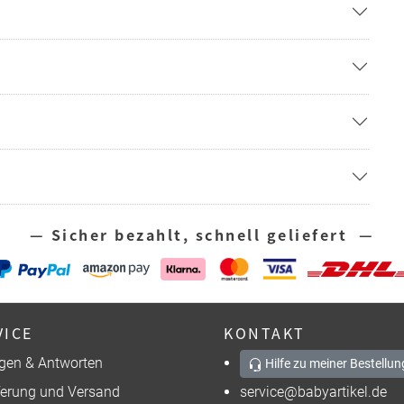
— Sicher bezahlt, schnell geliefert —
VICE
KONTAKT
gen & Antworten
Hilfe zu meiner Bestellun
ferung und Versand
service@babyartikel.de