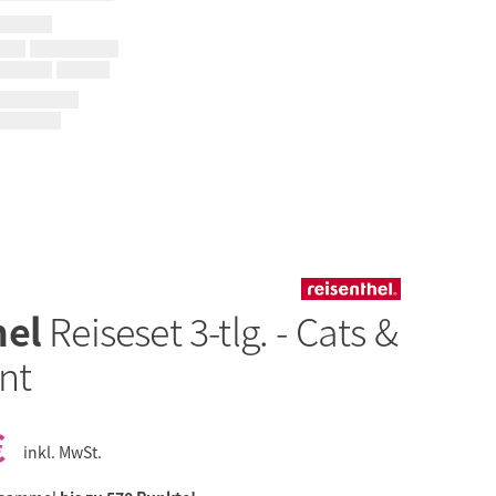
hel
Reiseset 3-tlg. - Cats &
nt
€
inkl. MwSt.